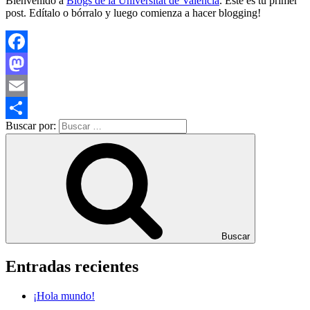
Bienvenido a
Blogs de la Universitat de València
. Este es tu primer
post. Edítalo o bórralo y luego comienza a hacer blogging!
Facebook
Mastodon
Email
Buscar por:
Compartir
Buscar
Entradas recientes
¡Hola mundo!